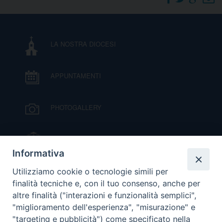
DOVE SIAMO
E
I
LA NOSTRA DIOCESI
P
E
PRIVACY
APPUNTAMENTI
D
COOKIE POLICY
C
PHOTOGALLERY
P
P
R
IL VESCOVO MONS. ORAZIO FRANCESCO
PIAZZA
Informativa
D
VIDEOGALLERY
Utilizziamo cookie o tecnologie simili per
finalità tecniche e, con il tuo consenso, anche per
altre finalità ("interazioni e funzionalità semplici",
F
ORARI S. MESSE
"miglioramento dell'esperienza", "misurazione" e
"targeting e pubblicità") come specificato nella
P