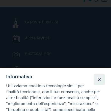
DOVE SIAMO
E
I
LA NOSTRA DIOCESI
P
E
PRIVACY
APPUNTAMENTI
D
COOKIE POLICY
C
PHOTOGALLERY
P
P
R
IL VESCOVO MONS. ORAZIO FRANCESCO
PIAZZA
Informativa
D
VIDEOGALLERY
Utilizziamo cookie o tecnologie simili per
finalità tecniche e, con il tuo consenso, anche per
altre finalità ("interazioni e funzionalità semplici",
F
ORARI S. MESSE
"miglioramento dell'esperienza", "misurazione" e
"targeting e pubblicità") come specificato nella
P