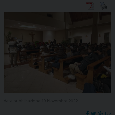
DIOCESI
CURIA
CLERO
C
PARROCCHIE
C
P
CONTATTI
data pubblicazione 19 Novembre 2022
C
C
P