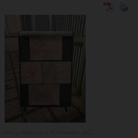
DIOCESI
CURIA
CLERO
C
PARROCCHIE
C
P
CONTATTI
C
data pubblicazione 19 Novembre 2022
C
P