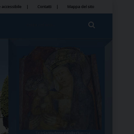
 accessibile
Contatti
Mappa del sito
Tegola Madonna della Quercia
Santa Rosa da Viterbo