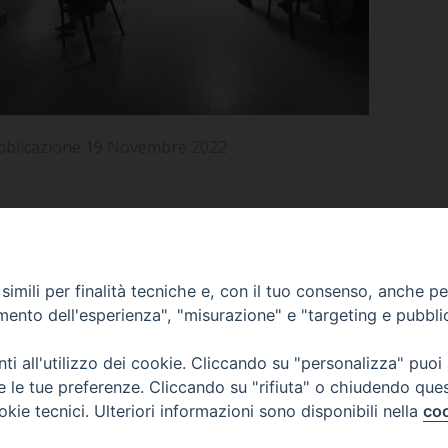
UFFICIO PER LA PASTORALE FAMILIARE
GIORNALINO MINISTRANTI
INDICAZIONI E DOCUMENTI PASTORALE FAMILIA
UFFICIO PER LA PASTORALE GIOVANILE
UFFICIO PER L’EDUCAZIONE E LA SCUOLA – PAS
bblicazione 19 Novembre 2022
UFFICIO PER L’INSEGNAMENTO DELLA RELIGIONE 
UFFICIO PER LA PASTORALE DELLA SALUTE
INDICAZIONI E DOCUMENTI UFFICIO PASTORALE 
UFFICIO PER LA PASTORALE DELLO SPORT E TEM
APPUNTAMENTI
imili per finalità tecniche e, con il tuo consenso, anche per 
UFFICIO PER LA PASTORALE DEL TURISMO, FESTE
amento dell'esperienza", "misurazione" e "targeting e pubbli
VIDEOGALLERY
UFFICIO PASTORALE CARCERARIA
i all'utilizzo dei cookie. Cliccando su "personalizza" puoi
re le tue preferenze. Cliccando su "rifiuta" o chiudendo que
UFFICIO SERVIZIO DIOCESANO PER LA TUTELA DE
okie tecnici. Ulteriori informazioni sono disponibili nella
coo
PODCAST