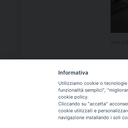
data pu
Informativa
LA NOSTRA DIOCESI
Utilizziamo cookie o tecnologie s
funzionalità semplici", "miglior
cookie policy.
IL VESCOVO MONS. ORAZIO
Cliccando su "accetta" acconsent
FRANCESCO PIAZZA
cookie utilizzati e personalizza
navigazione installando i soli co
MODULISTICA