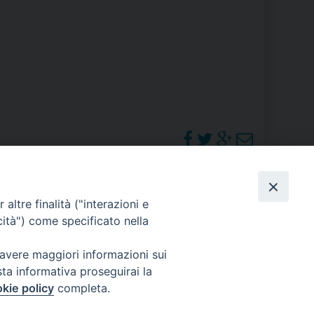
RE
TORALE DELLA CULTURA
CATTOLICA NELLE SCUOLE (IRC)
DELLA SALUTE
PO LIBERO
PHOTOGALLERY
altre finalità ("interazioni e
 E PELLEGRINAGGI
cità") come specificato nella
ORARI S. MESSE
 avere maggiori informazioni sui
sta informativa proseguirai la
I MINORI E CENTRO DI ASCOLTO DIOCESANO PER LA TUTELA DEI MINORI
kie policy
completa.