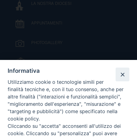
LA NOSTRA DIOCESI
DOVE SIAMO
E
I
APPUNTAMENTI
P
E
PRIVACY
PHOTOGALLERY
D
COOKIE POLICY
C
IL VESCOVO MONS. ORAZIO FRANCESCO
P
PIAZZA
Informativa
P
VIDEOGALLERY
R
Utilizziamo cookie o tecnologie simili per
finalità tecniche e, con il tuo consenso, anche per
altre finalità ("interazioni e funzionalità semplici",
ORARI S. MESSE
D
"miglioramento dell'esperienza", "misurazione" e
"targeting e pubblicità") come specificato nella
cookie policy.
MODULISTICA
F
Cliccando su "accetta" acconsenti all'utilizzo dei
cookie. Cliccando su "personalizza" puoi avere
P