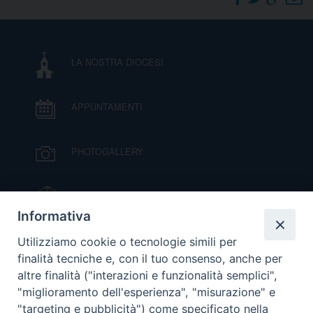
DOVE SIAMO
E
I
LA NOSTRA DIOCESI
P
E
PRIVACY
APPUNTAMENTI
D
COOKIE POLICY
C
PHOTOGALLERY
P
P
R
IL VESCOVO MONS. ORAZIO FRANCESCO
PIAZZA
Informativa
D
VIDEOGALLERY
Utilizziamo cookie o tecnologie simili per
finalità tecniche e, con il tuo consenso, anche per
altre finalità ("interazioni e funzionalità semplici",
F
ORARI S. MESSE
"miglioramento dell'esperienza", "misurazione" e
"targeting e pubblicità") come specificato nella
P