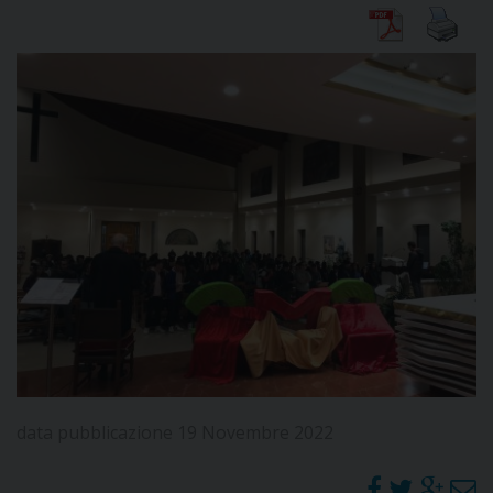
DIOCESI
CURIA
CLERO
C
PARROCCHIE
C
P
CONTATTI
data pubblicazione 19 Novembre 2022
C
C
P