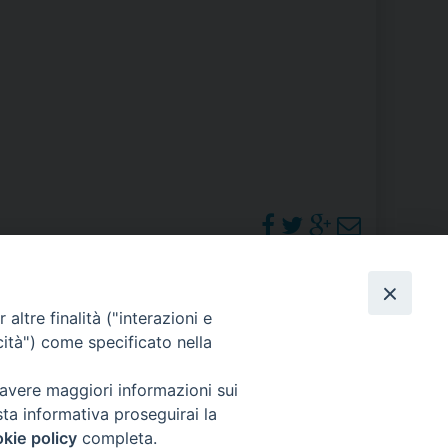
RE
TORALE DELLA CULTURA
CATTOLICA NELLE SCUOLE (IRC)
DELLA SALUTE
PO LIBERO
 E PELLEGRINAGGI
PHOTOGALLERY
altre finalità ("interazioni e
cità") come specificato nella
ORARI S. MESSE
 avere maggiori informazioni sui
I MINORI E CENTRO DI ASCOLTO DIOCESANO PER LA TUTELA DEI MINORI
sta informativa proseguirai la
kie policy
completa.