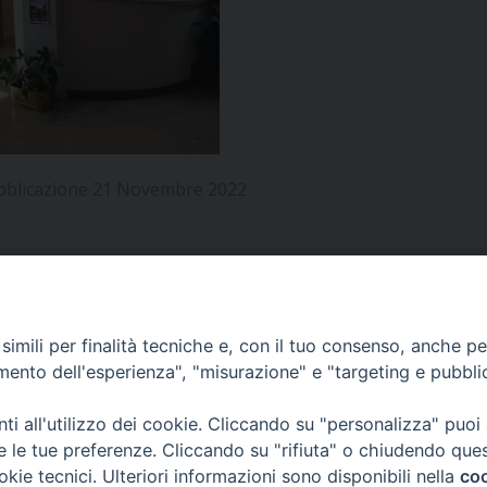
UFFICIO PER LA PASTORALE FAMILIARE
GIORNALINO MINISTRANTI
INDICAZIONI E DOCUMENTI PASTORALE FAMILIA
UFFICIO PER LA PASTORALE GIOVANILE
UFFICIO PER L’EDUCAZIONE E LA SCUOLA – PAS
UFFICIO PER L’INSEGNAMENTO DELLA RELIGIONE 
bblicazione 21 Novembre 2022
UFFICIO PER LA PASTORALE DELLA SALUTE
INDICAZIONI E DOCUMENTI UFFICIO PASTORALE 
UFFICIO PER LA PASTORALE DELLO SPORT E TEM
UFFICIO PER LA PASTORALE DEL TURISMO, FESTE
APPUNTAMENTI
imili per finalità tecniche e, con il tuo consenso, anche per 
amento dell'esperienza", "misurazione" e "targeting e pubbli
UFFICIO PASTORALE CARCERARIA
VIDEOGALLERY
i all'utilizzo dei cookie. Cliccando su "personalizza" puoi
UFFICIO SERVIZIO DIOCESANO PER LA TUTELA DE
re le tue preferenze. Cliccando su "rifiuta" o chiudendo que
okie tecnici. Ulteriori informazioni sono disponibili nella
coo
PODCAST