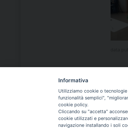
data pu
Informativa
LA NOSTRA DIOCESI
Utilizziamo cookie o tecnologie s
funzionalità semplici", "miglior
cookie policy.
IL VESCOVO MONS. ORAZIO
Cliccando su "accetta" acconsent
FRANCESCO PIAZZA
cookie utilizzati e personalizza
navigazione installando i soli co
MODULISTICA