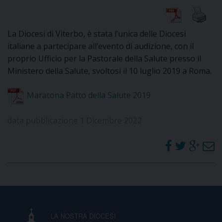
DIOCESI
La Diocesi di Viterbo, è stata l’unica delle Diocesi
italiane a partecipare all’evento di audizione, con il
proprio Ufficio per la Pastorale della Salute presso il
CURIA
Ministero della Salute, svoltosi il 10 luglio 2019 a Roma.
Maratona Patto della Salute 2019
CLERO
data pubblicazione 1 Dicembre 2022
C
PARROCCHIE
C
P
CONTATTI
C
LA NOSTRA DIOCESI
C
P