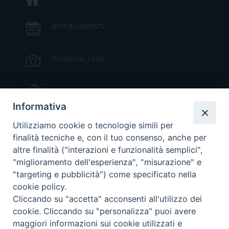
DOVE SIAMO
E
APPUNTAMENTI
I
P
E
PRIVACY
PHOTOGALLERY
D
IL VESCOVO MONS. ORAZIO FRANCESCO
PIAZZA
COOKIE POLICY
C
Informativa
P
VIDEOGALLERY
Utilizziamo cookie o tecnologie simili per
P
R
finalità tecniche e, con il tuo consenso, anche per
altre finalità ("interazioni e funzionalità semplici",
ORARI S. MESSE
"miglioramento dell'esperienza", "misurazione" e
D
"targeting e pubblicità") come specificato nella
cookie policy.
MODULISTICA
Cliccando su "accetta" acconsenti all'utilizzo dei
F
cookie. Cliccando su "personalizza" puoi avere
PODCAST
maggiori informazioni sui cookie utilizzati e
P