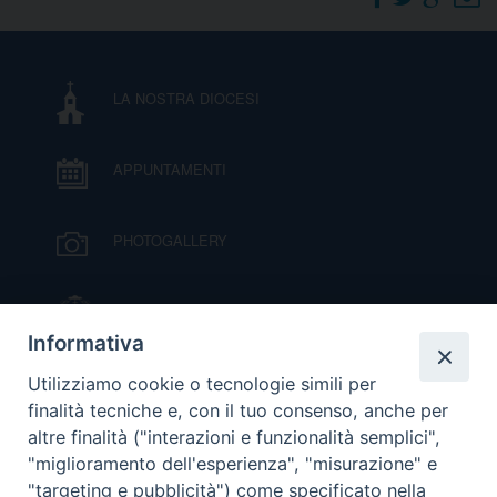
DOVE SIAMO
E
I
LA NOSTRA DIOCESI
P
E
PRIVACY
APPUNTAMENTI
D
COOKIE POLICY
C
PHOTOGALLERY
P
P
R
IL VESCOVO MONS. ORAZIO FRANCESCO
PIAZZA
Informativa
D
VIDEOGALLERY
Utilizziamo cookie o tecnologie simili per
finalità tecniche e, con il tuo consenso, anche per
altre finalità ("interazioni e funzionalità semplici",
F
ORARI S. MESSE
"miglioramento dell'esperienza", "misurazione" e
"targeting e pubblicità") come specificato nella
P