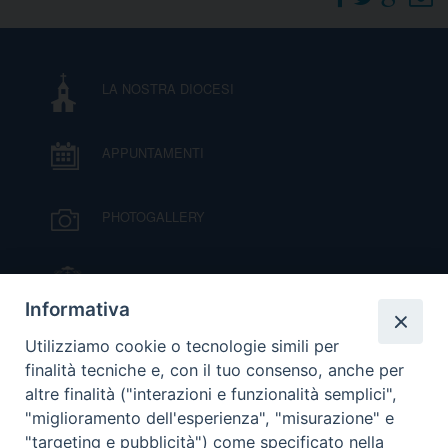
DOVE SIAMO
E
I
LA NOSTRA DIOCESI
P
E
PRIVACY
APPUNTAMENTI
D
COOKIE POLICY
C
PHOTOGALLERY
P
P
R
IL VESCOVO MONS. ORAZIO FRANCESCO
PIAZZA
Informativa
D
VIDEOGALLERY
Utilizziamo cookie o tecnologie simili per
finalità tecniche e, con il tuo consenso, anche per
altre finalità ("interazioni e funzionalità semplici",
F
ORARI S. MESSE
"miglioramento dell'esperienza", "misurazione" e
"targeting e pubblicità") come specificato nella
P