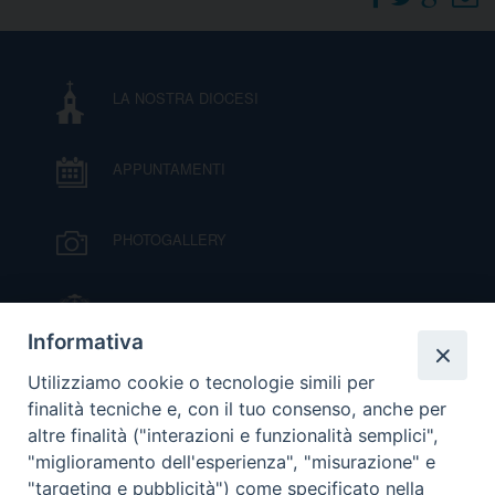
DOVE SIAMO
E
I
LA NOSTRA DIOCESI
P
E
PRIVACY
APPUNTAMENTI
D
COOKIE POLICY
C
PHOTOGALLERY
P
P
R
IL VESCOVO MONS. ORAZIO FRANCESCO
PIAZZA
Informativa
D
VIDEOGALLERY
Utilizziamo cookie o tecnologie simili per
finalità tecniche e, con il tuo consenso, anche per
altre finalità ("interazioni e funzionalità semplici",
F
ORARI S. MESSE
"miglioramento dell'esperienza", "misurazione" e
"targeting e pubblicità") come specificato nella
P