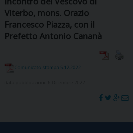
Incontro del Vescovo di
Viterbo, mons. Orazio
DIOCESI
Francesco Piazza, con il
Prefetto Antonio Cananà
CURIA
CLERO
Comunicato stampa 5.12.2022
C
data pubblicazione 6 Dicembre 2022
PARROCCHIE
C
P
CONTATTI
C
C
P