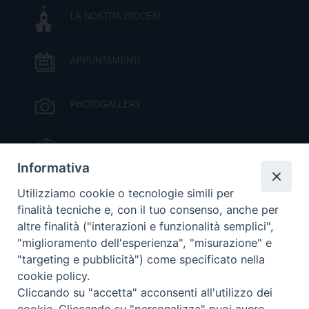
LA NOSTRA DIOCESI
DOVE SIAMO
E
I
APPUNTAMENTI
P
E
PRIVACY
PHOTOGALLERY
D
COOKIE POLICY
C
IL VESCOVO MONS. ORAZIO FRANCESCO
P
PIAZZA
Informativa
P
R
VIDEOGALLERY
Utilizziamo cookie o tecnologie simili per
finalità tecniche e, con il tuo consenso, anche per
altre finalità ("interazioni e funzionalità semplici",
D
ORARI S. MESSE
"miglioramento dell'esperienza", "misurazione" e
"targeting e pubblicità") come specificato nella
F
cookie policy.
MODULISTICA
Cliccando su "accetta" acconsenti all'utilizzo dei
P