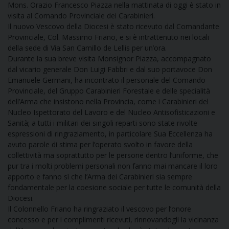
Mons. Orazio Francesco Piazza nella mattinata di oggi è stato in
DOVE SIAMO
visita al Comando Provinciale dei Carabinieri.
E
Il nuovo Vescovo della Diocesi è stato ricevuto dal Comandante
I
Provinciale, Col. Massimo Friano, e si è intrattenuto nei locali
della sede di Via San Camillo de Lellis per un’ora.
P
E
PRIVACY
Durante la sua breve visita Monsignor Piazza, accompagnato
dal vicario generale Don Luigi Fabbri e dal suo portavoce Don
D
Emanuele Germani, ha incontrato il personale del Comando
Provinciale, del Gruppo Carabinieri Forestale e delle specialità
dell’Arma che insistono nella Provincia, come i Carabinieri del
COOKIE POLICY
C
P
Nucleo Ispettorato del Lavoro e del Nucleo Antisofisticazioni e
Sanità; a tutti i militari dei singoli reparti sono state rivolte
P
espressioni di ringraziamento, in particolare Sua Eccellenza ha
R
avuto parole di stima per l’operato svolto in favore della
collettività ma soprattutto per le persone dentro l’uniforme, che
pur tra i molti problemi personali non fanno mai mancare il loro
D
apporto e fanno sì che l’Arma dei Carabinieri sia sempre
fondamentale per la coesione sociale per tutte le comunità della
Diocesi.
F
Il Colonnello Friano ha ringraziato il vescovo per l’onore
concesso e per i complimenti ricevuti, rinnovandogli la vicinanza
P