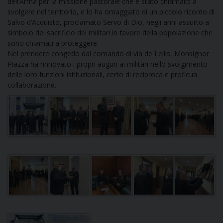
dell’Arma per la missione pastorale che è stato chiamato a
svolgere nel territorio, e lo ha omaggiato di un piccolo ricordo di
D
Salvo d’Acquisto, proclamato Servo di Dio, negli anni assurto a
simbolo del sacrificio dei militari in favore della popolazione che
sono chiamati a proteggere.
C
Nel prendere congedo dal comando di via de Lellis, Monsignor
Piazza ha rinnovato i propri auguri ai militari nello svolgimento
delle loro funzioni istituzionali, certo di reciproca e proficua
collaborazione.