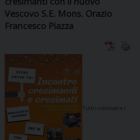
cresimanti con il nuovo
Vescovo S.E. Mons. Orazio
DIOCESI
Francesco Piazza
CURIA
CLERO
C
PARROCCHIE
C
Tutti i cresimati e i
P
CONTATTI
C
C
P