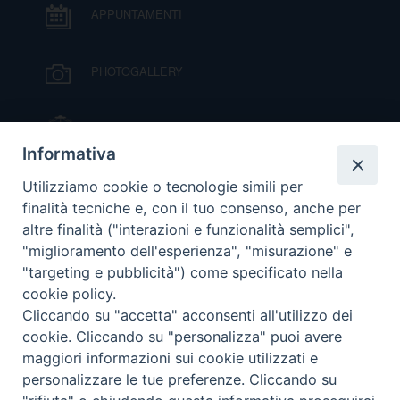
APPUNTAMENTI
D
PHOTOGALLERY
C
IL VESCOVO MONS. ORAZIO FRANCESCO
PIAZZA
Informativa
VIDEOGALLERY
Utilizziamo cookie o tecnologie simili per
finalità tecniche e, con il tuo consenso, anche per
altre finalità ("interazioni e funzionalità semplici",
ORARI S. MESSE
"miglioramento dell'esperienza", "misurazione" e
"targeting e pubblicità") come specificato nella
cookie policy.
MODULISTICA
Cliccando su "accetta" acconsenti all'utilizzo dei
cookie. Cliccando su "personalizza" puoi avere
PODCAST
maggiori informazioni sui cookie utilizzati e
personalizzare le tue preferenze. Cliccando su