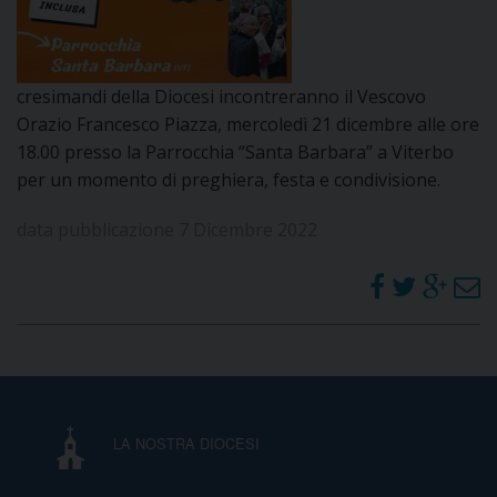
DOVE SIAMO
E
I
cresimandi della Diocesi incontreranno il Vescovo
P
E
Orazio Francesco Piazza, mercoledì 21 dicembre alle ore
PRIVACY
18.00 presso la Parrocchia “Santa Barbara” a Viterbo
D
per un momento di preghiera, festa e condivisione.
COOKIE POLICY
C
data pubblicazione 7 Dicembre 2022
P
P
R
D
F
LA NOSTRA DIOCESI
P