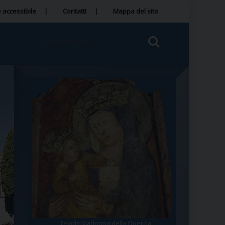
 accessibile
Contatti
Mappa del sito
Tegola Madonna della Quercia
Santa Rosa da Viterbo