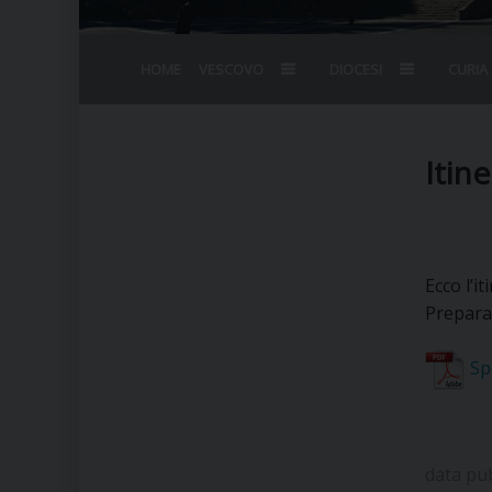
HOME
VESCOVO
DIOCESI
CURIA
BIOGRAFIA
STEMMA
OMELIE
AGENDA D
VESCOVADO
VESCOVI E
Itin
Ecco l’i
Prepara
Sp
data pu