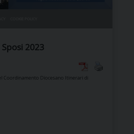
ACY
COOKIE POLICY
RALE
DEL CLERO
CO
e Sposi 2023
SANO)
RATIVO
IA
del Coordinamento Diocesano Itinerari di
A LE CHIESE
RELIGIOSO
SANO