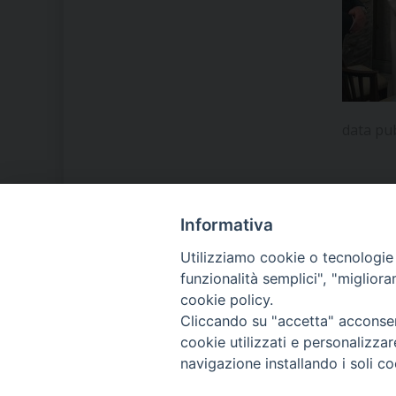
data pu
Informativa
LA NOSTRA DIOCESI
Utilizziamo cookie o tecnologie s
funzionalità semplici", "miglior
cookie policy.
IL VESCOVO MONS. ORAZIO
Cliccando su "accetta" acconsent
FRANCESCO PIAZZA
cookie utilizzati e personalizza
navigazione installando i soli co
MODULISTICA