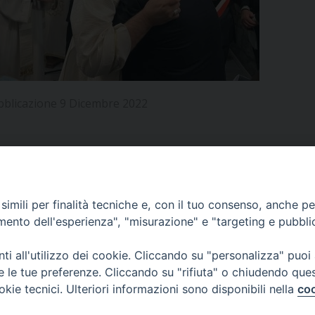
UFFICIO PER LA PASTORALE FAMILIARE
GIORNALINO MINISTRANTI
INDICAZIONI E DOCUMENTI PASTORALE FAMILIA
UFFICIO PER LA PASTORALE GIOVANILE
UFFICIO PER L’EDUCAZIONE E LA SCUOLA – PAS
bblicazione 9 Dicembre 2022
UFFICIO PER L’INSEGNAMENTO DELLA RELIGIONE 
UFFICIO PER LA PASTORALE DELLA SALUTE
INDICAZIONI E DOCUMENTI UFFICIO PASTORALE 
UFFICIO PER LA PASTORALE DELLO SPORT E TEM
APPUNTAMENTI
imili per finalità tecniche e, con il tuo consenso, anche per 
UFFICIO PER LA PASTORALE DEL TURISMO, FESTE
amento dell'esperienza", "misurazione" e "targeting e pubbli
VIDEOGALLERY
UFFICIO PASTORALE CARCERARIA
i all'utilizzo dei cookie. Cliccando su "personalizza" puoi
re le tue preferenze. Cliccando su "rifiuta" o chiudendo que
UFFICIO SERVIZIO DIOCESANO PER LA TUTELA DE
okie tecnici. Ulteriori informazioni sono disponibili nella
coo
PODCAST