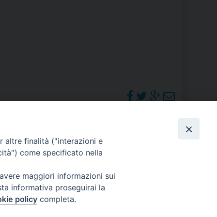
RE
TORALE DELLA CULTURA
CATTOLICA NELLE SCUOLE (IRC)
DELLA SALUTE
PO LIBERO
PHOTOGALLERY
altre finalità ("interazioni e
 E PELLEGRINAGGI
cità") come specificato nella
ORARI S. MESSE
 avere maggiori informazioni sui
sta informativa proseguirai la
I MINORI E CENTRO DI ASCOLTO DIOCESANO PER LA TUTELA DEI MINORI
kie policy
completa.