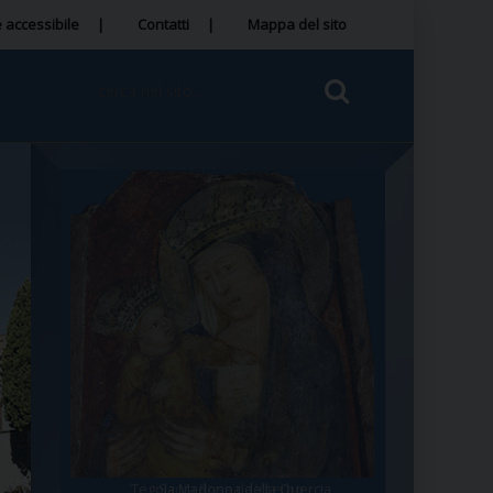
 accessibile
Contatti
Mappa del sito
Tegola Madonna della Quercia
Santa Rosa da Viterbo