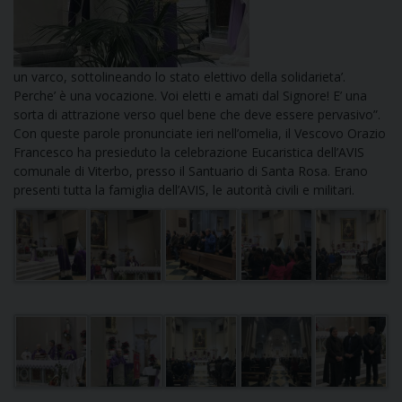
DOVE SIAMO
E
I
un varco, sottolineando lo stato elettivo della solidarieta’.
P
E
Perche’ è una vocazione. Voi eletti e amati dal Signore! E’ una
PRIVACY
sorta di attrazione verso quel bene che deve essere pervasivo”.
Con queste parole pronunciate ieri nell’omelia, il Vescovo Orazio
D
Francesco ha presieduto la celebrazione Eucaristica dell’AVIS
comunale di Viterbo, presso il Santuario di Santa Rosa. Erano
COOKIE POLICY
C
presenti tutta la famiglia dell’AVIS, le autorità civili e militari.
P
P
R
D
F
P