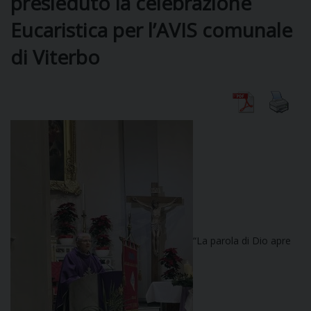
presieduto la celebrazione
Eucaristica per l’AVIS comunale
DIOCESI
di Viterbo
CURIA
CLERO
C
PARROCCHIE
C
“La parola di Dio apre
P
CONTATTI
C
C
P