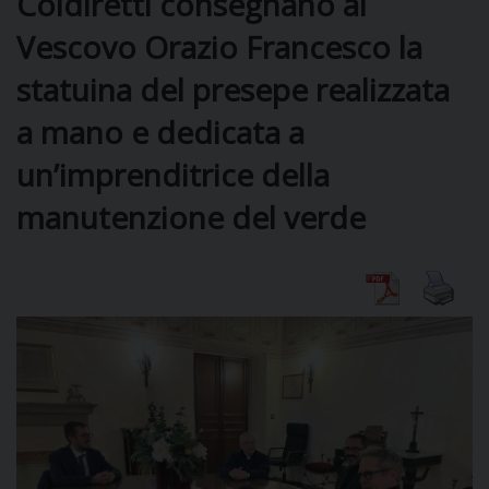
Coldiretti consegnano al
Vescovo Orazio Francesco la
DIOCESI
statuina del presepe realizzata
a mano e dedicata a
CURIA
un’imprenditrice della
manutenzione del verde
CLERO
C
PARROCCHIE
C
P
CONTATTI
C
C
P