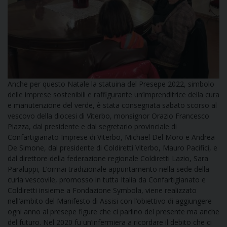
DOVE SIAMO
E
I
P
E
PRIVACY
D
Anche per questo Natale la statuina del Presepe 2022, simbolo
delle imprese sostenibili e raffigurante un’imprenditrice della cura
COOKIE POLICY
C
e manutenzione del verde, è stata consegnata sabato scorso al
P
vescovo della diocesi di Viterbo, monsignor Orazio Francesco
P
Piazza, dal presidente e dal segretario provinciale di
R
Confartigianato Imprese di Viterbo, Michael Del Moro e Andrea
De Simone, dal presidente di Coldiretti Viterbo, Mauro Pacifici, e
dal direttore della federazione regionale Coldiretti Lazio, Sara
D
Paraluppi, L’ormai tradizionale appuntamento nella sede della
curia vescovile, promosso in tutta Italia da Confartigianato e
Coldiretti insieme a Fondazione Symbola, viene realizzato
F
nell’ambito del Manifesto di Assisi con l’obiettivo di aggiungere
ogni anno al presepe figure che ci parlino del presente ma anche
del futuro. Nel 2020 fu un’infermiera a ricordare il debito che ci
P