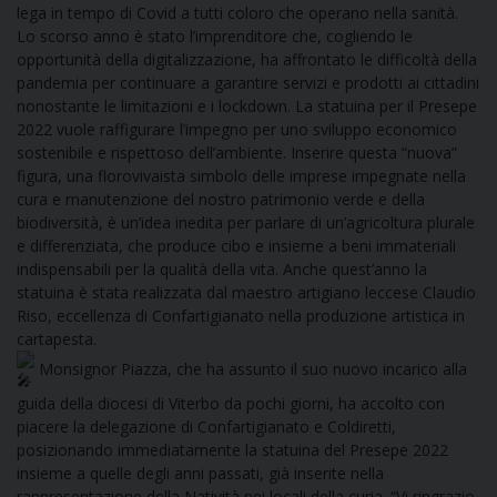
lega in tempo di Covid a tutti coloro che operano nella sanità.
Lo scorso anno è stato l’imprenditore che, cogliendo le
D
opportunità della digitalizzazione, ha affrontato le difficoltà della
pandemia per continuare a garantire servizi e prodotti ai cittadini
C
nonostante le limitazioni e i lockdown. La statuina per il Presepe
2022 vuole raffigurare l’impegno per uno sviluppo economico
sostenibile e rispettoso dell’ambiente. Inserire questa “nuova”
figura, una florovivaista simbolo delle imprese impegnate nella
cura e manutenzione del nostro patrimonio verde e della
biodiversità, è un’idea inedita per parlare di un’agricoltura plurale
e differenziata, che produce cibo e insieme a beni immateriali
indispensabili per la qualità della vita. Anche quest’anno la
statuina è stata realizzata dal maestro artigiano leccese Claudio
Riso, eccellenza di Confartigianato nella produzione artistica in
cartapesta.
Monsignor Piazza, che ha assunto il suo nuovo incarico alla
guida della diocesi di Viterbo da pochi giorni, ha accolto con
piacere la delegazione di Confartigianato e Coldiretti,
posizionando immediatamente la statuina del Presepe 2022
insieme a quelle degli anni passati, già inserite nella
rappresentazione della Natività nei locali della curia. “Vi ringrazio