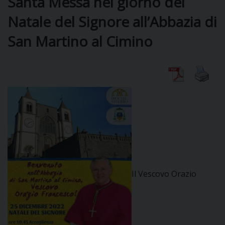
Santa Messa nel giorno del
Natale del Signore all’Abbazia di
DIOCESI
San Martino al Cimino
CURIA
CLERO
C
PARROCCHIE
C
Il Vescovo Orazio
P
CONTATTI
C
C
P