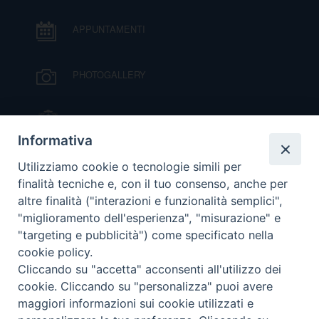
APPUNTAMENTI
D
C
PHOTOGALLERY
IL VESCOVO MONS. ORAZIO FRANCESCO
PIAZZA
Informativa
VIDEOGALLERY
Utilizziamo cookie o tecnologie simili per
finalità tecniche e, con il tuo consenso, anche per
altre finalità ("interazioni e funzionalità semplici",
ORARI S. MESSE
"miglioramento dell'esperienza", "misurazione" e
"targeting e pubblicità") come specificato nella
cookie policy.
MODULISTICA
Cliccando su "accetta" acconsenti all'utilizzo dei
cookie. Cliccando su "personalizza" puoi avere
PODCAST
maggiori informazioni sui cookie utilizzati e