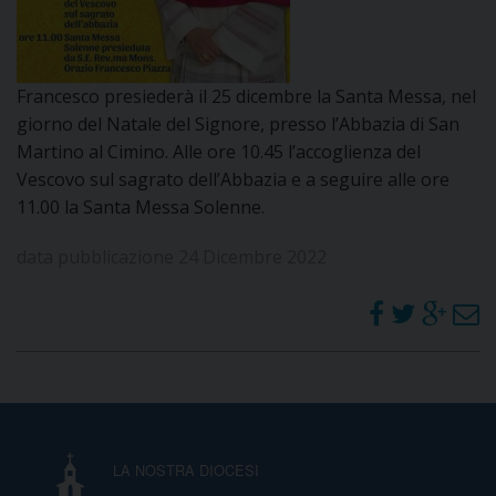
DOVE SIAMO
E
I
Francesco presiederà il 25 dicembre la Santa Messa, nel
P
E
giorno del Natale del Signore, presso l’Abbazia di San
PRIVACY
Martino al Cimino. Alle ore 10.45 l’accoglienza del
D
Vescovo sul sagrato dell’Abbazia e a seguire alle ore
11.00 la Santa Messa Solenne.
COOKIE POLICY
C
P
data pubblicazione 24 Dicembre 2022
P
R
D
F
LA NOSTRA DIOCESI
P