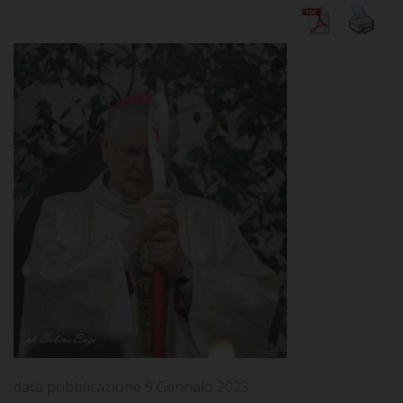
DIOCESI
CURIA
CLERO
C
PARROCCHIE
C
P
CONTATTI
C
data pubblicazione 9 Gennaio 2023
C
P