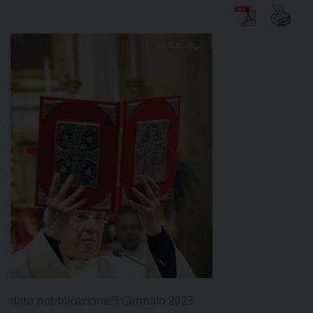
DIOCESI
CURIA
CLERO
C
PARROCCHIE
C
P
CONTATTI
C
data pubblicazione 9 Gennaio 2023
C
P