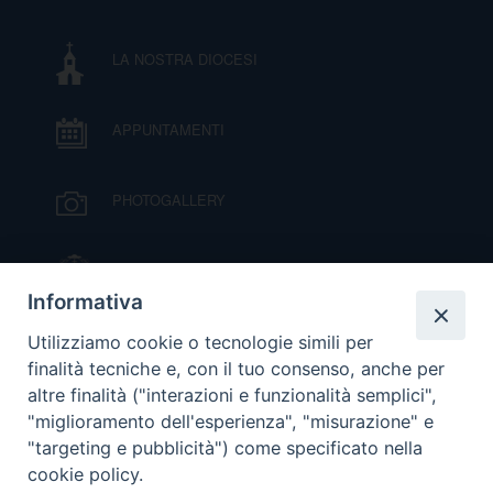
DOVE SIAMO
E
LA NOSTRA DIOCESI
I
P
E
PRIVACY
APPUNTAMENTI
D
PHOTOGALLERY
COOKIE POLICY
C
P
IL VESCOVO MONS. ORAZIO FRANCESCO
P
PIAZZA
R
Informativa
VIDEOGALLERY
Utilizziamo cookie o tecnologie simili per
D
finalità tecniche e, con il tuo consenso, anche per
altre finalità ("interazioni e funzionalità semplici",
ORARI S. MESSE
"miglioramento dell'esperienza", "misurazione" e
F
"targeting e pubblicità") come specificato nella
cookie policy.
MODULISTICA
P