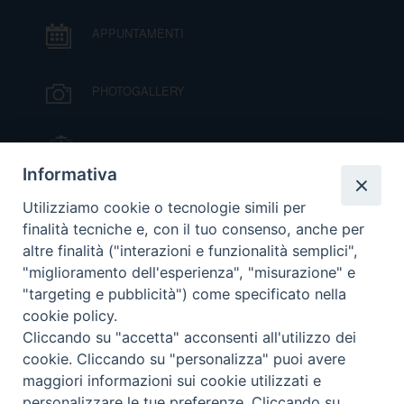
I
APPUNTAMENTI
P
E
PRIVACY
PHOTOGALLERY
D
COOKIE POLICY
C
IL VESCOVO MONS. ORAZIO FRANCESCO
P
PIAZZA
Informativa
P
R
VIDEOGALLERY
Utilizziamo cookie o tecnologie simili per
finalità tecniche e, con il tuo consenso, anche per
altre finalità ("interazioni e funzionalità semplici",
D
ORARI S. MESSE
"miglioramento dell'esperienza", "misurazione" e
"targeting e pubblicità") come specificato nella
cookie policy.
MODULISTICA
F
Cliccando su "accetta" acconsenti all'utilizzo dei
cookie. Cliccando su "personalizza" puoi avere
P
PODCAST
maggiori informazioni sui cookie utilizzati e
personalizzare le tue preferenze. Cliccando su