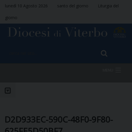
lunedì 10 Agosto 2026
santo del giorno
Liturgia del
giorno
MENU
HOME
VESCOVO
D2D933EC-590C-48F0-9F80-
625FE5D50BF7