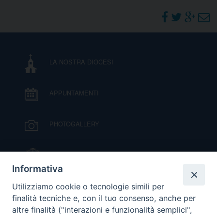
DOVE SIAMO
E
I
P
E
PRIVACY
LA NOSTRA DIOCESI
D
APPUNTAMENTI
COOKIE POLICY
C
P
P
PHOTOGALLERY
R
IL VESCOVO MONS. ORAZIO FRANCESCO
D
PIAZZA
Informativa
VIDEOGALLERY
Utilizziamo cookie o tecnologie simili per
F
finalità tecniche e, con il tuo consenso, anche per
altre finalità ("interazioni e funzionalità semplici",
P
ORARI S. MESSE