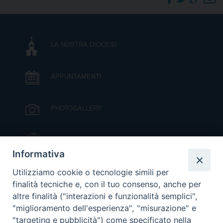
DOVE SIAMO
E
I
LA NOSTRA DIOCESI
P
E
PRIVACY
APPUNTAMENTI
D
COOKIE POLICY
C
PHOTOGALLERY
P
P
R
IL VESCOVO MONS. ORAZIO FRANCESCO
PIAZZA
Informativa
D
VIDEOGALLERY
Utilizziamo cookie o tecnologie simili per
finalità tecniche e, con il tuo consenso, anche per
altre finalità ("interazioni e funzionalità semplici",
F
ORARI S. MESSE
"miglioramento dell'esperienza", "misurazione" e
"targeting e pubblicità") come specificato nella
P