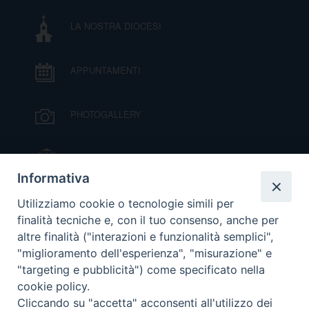
LA NOSTRA DIOCESI
APPUNTAMENTI
PHOTOGALLERY
IL VESCOVO MONS. ORAZIO FRANCESCO
PIAZZA
Informativa
VIDEOGALLERY
Utilizziamo cookie o tecnologie simili per
finalità tecniche e, con il tuo consenso, anche per
altre finalità ("interazioni e funzionalità semplici",
ORARI S. MESSE
"miglioramento dell'esperienza", "misurazione" e
"targeting e pubblicità") come specificato nella
cookie policy.
MODULISTICA
Cliccando su "accetta" acconsenti all'utilizzo dei