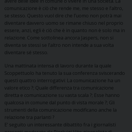
avere delle idee in comune o vivere in una società. La
comunicazione è ciò che rende me, me stesso e l’altro,
D
se stesso. Questo vuol dire che l’uomo non potrà mai
diventare davvero uomo se rimane chiuso nel proprio
C
essere, anzi, egli è ciò che è in quanto non è solo ma in
relazione. Come sottolinea ancora Jaspers, non si
diventa se stessi se l’altro non intende a sua volta
diventare sé stesso.
Una mattinata intensa di lavoro durante la quale
Scoppettuolo ha tenuto la sua conferenza sviscerando
questi quattro interrogativi: La comunicazione ha un
valore etico ?; Quale differenza tra comunicazione
diretta e comunicazione su vasta scala ?; Esse hanno
qualcosa in comune dal punto di vista morale ?; Gli
strumenti della comunicazione modificano anche la
relazione tra parlanti ?
E’ seguito un interessante dibattito fra i giornalisti