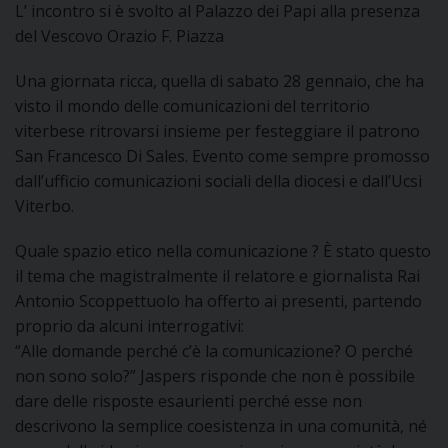
L’ incontro si è svolto al Palazzo dei Papi alla presenza
DOVE SIAMO
del Vescovo Orazio F. Piazza
E
I
Una giornata ricca, quella di sabato 28 gennaio, che ha
visto il mondo delle comunicazioni del territorio
P
E
PRIVACY
viterbese ritrovarsi insieme per festeggiare il patrono
D
San Francesco Di Sales. Evento come sempre promosso
dall’ufficio comunicazioni sociali della diocesi e dall’Ucsi
COOKIE POLICY
C
Viterbo.
P
P
Quale spazio etico nella comunicazione ? È stato questo
R
il tema che magistralmente il relatore e giornalista Rai
Antonio Scoppettuolo ha offerto ai presenti, partendo
proprio da alcuni interrogativi:
D
“Alle domande perché c’è la comunicazione? O perché
non sono solo?” Jaspers risponde che non è possibile
F
dare delle risposte esaurienti perché esse non
descrivono la semplice coesistenza in una comunità, né
P