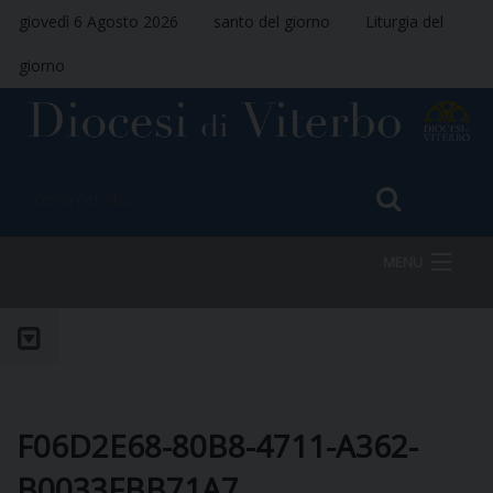
giovedì 6 Agosto 2026
santo del giorno
Liturgia del
giorno
MENU
HOME
VESCOVO
F06D2E68-80B8-4711-A362-
B0033FBB71A7