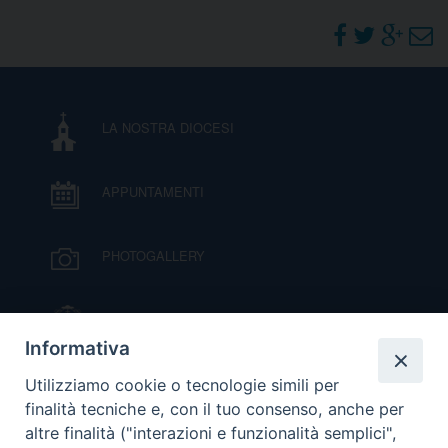
DOVE SIAMO
E
I
P
E
PRIVACY
LA NOSTRA DIOCESI
D
APPUNTAMENTI
COOKIE POLICY
C
P
P
PHOTOGALLERY
R
IL VESCOVO MONS. ORAZIO FRANCESCO
D
PIAZZA
Informativa
VIDEOGALLERY
Utilizziamo cookie o tecnologie simili per
F
finalità tecniche e, con il tuo consenso, anche per
altre finalità ("interazioni e funzionalità semplici",
P
ORARI S. MESSE