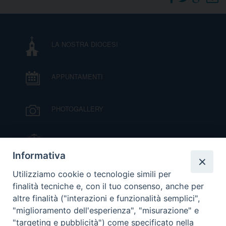
I
P
E
PRIVACY
LA NOSTRA DIOCESI
D
APPUNTAMENTI
COOKIE POLICY
C
P
P
PHOTOGALLERY
R
IL VESCOVO MONS. ORAZIO FRANCESCO
D
PIAZZA
Informativa
VIDEOGALLERY
Utilizziamo cookie o tecnologie simili per
F
finalità tecniche e, con il tuo consenso, anche per
altre finalità ("interazioni e funzionalità semplici",
P
ORARI S. MESSE
"miglioramento dell'esperienza", "misurazione" e
"targeting e pubblicità") come specificato nella