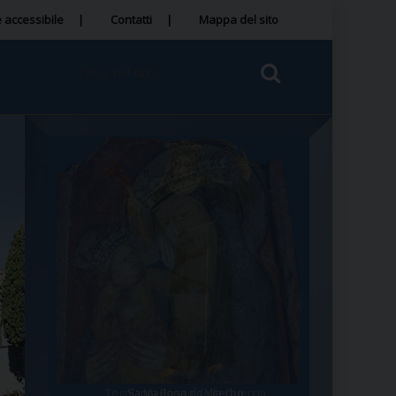
 accessibile
Contatti
Mappa del sito
Tegola Madonna della Quercia
Santa Rosa da Viterbo