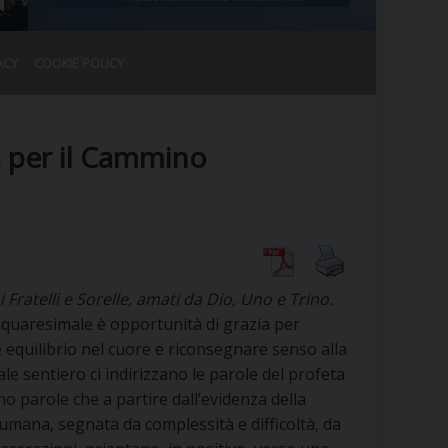
ACY
COOKIE POLICY
RALE
DEL CLERO
CO
à per il Cammino
SANO)
RATIVO
IA
 Fratelli e Sorelle, amati da Dio, Uno e Trino.
A LE CHIESE
 quaresimale è opportunità di grazia per
e equilibrio nel cuore e riconsegnare senso alla
RELIGIOSO
SANO
tale sentiero ci indirizzano le parole del profeta
no parole che a partire dall’evidenza della
à umana, segnata da complessità e difficoltà, da