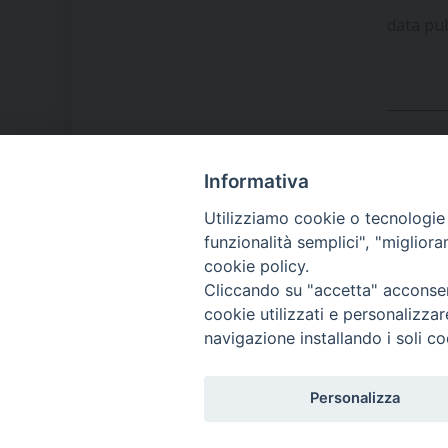
data pu
Informativa
LA NOSTRA DIOCESI
Utilizziamo cookie o tecnologie s
funzionalità semplici", "miglior
cookie policy.
IL VESCOVO MONS. ORAZIO
Cliccando su "accetta" acconsent
FRANCESCO PIAZZA
cookie utilizzati e personalizza
navigazione installando i soli co
MODULISTICA
Personalizza