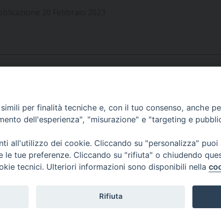
UFFICIO SERVIZIO DIOCESANO PER LA PASTORALE
bblicazione 20 Febbraio 2023
UFFICIO SERVIZIO DIOCESANO PER LA FORMAZIO
UFFICIO PER LA PASTORALE DELLA LEGALITÀ, AN
UFFICIO DI PASTORALE SOCIALE, LAVORO E CUS
INDICAZIONI E DOCUMENTI UFFICIO PASTORALE 
UFFICIO STAMPA E COMUNICAZIONI SOCIALI
APPUNTAMENTI
imili per finalità tecniche e, con il tuo consenso, anche per 
amento dell'esperienza", "misurazione" e "targeting e pubbli
VIDEOGALLERY
i all'utilizzo dei cookie. Cliccando su "personalizza" puoi
re le tue preferenze. Cliccando su "rifiuta" o chiudendo que
okie tecnici. Ulteriori informazioni sono disponibili nella
coo
PODCAST
Rifiuta
© 2026 Diocesi di Viterbo.