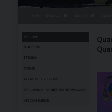
HOME
VESCOVO
DIOCESI
CURIA
BIOGRAFIA
STEMMA
OMELIE
AGENDA D
VESCOVADO
VESCOVI E
Quar
VESCOVO
Quar
BIOGRAFIA
STEMMA
OMELIE
AGENDA DEL VESCOVO
VESCOVADO – SEGRETERIA DEL VESCOVO
VESCOVI EMERITI