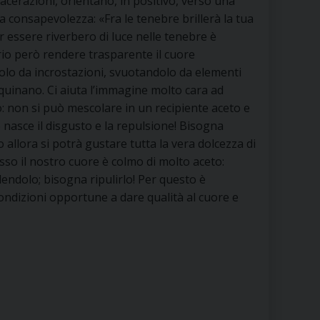
lacerazioni, orientano, in positivo, verso una
RE
a consapevolezza: «Fra le tenebre brillerà la tua
r essere riverbero di luce nelle tenebre è
io però rendere trasparente il cuore
olo da incrostazioni, svuotandolo da elementi
TORALE DELLA CULTURA
nquinano. Ci aiuta l’immagine molto cara ad
: non si può mescolare in un recipiente aceto e
CATTOLICA NELLE SCUOLE (IRC)
e nasce il disgusto e la repulsione! Bisogna
lo allora si potrà gustare tutta la vera dolcezza di
DELLA SALUTE
so il nostro cuore è colmo di molto aceto:
endolo; bisogna ripulirlo! Per questo è
PO LIBERO
ondizioni opportune a dare qualità al cuore e
 E PELLEGRINAGGI
I MINORI E CENTRO DI ASCOLTO DIOCESANO PER LA TUTELA DEI MINORI