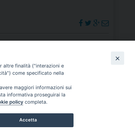
 DELLE FRAGILITÀ
NE ALL’IMPEGNO SOCIALE E POLITICO
TIUSURA E PRESTITO SOCIALE
TODIA DEL CREATO
SOCIALE – POLICORO
PHOTOGALLERY
altre finalità ("interazioni e
cità") come specificato nella
ORARI S. MESSE
 avere maggiori informazioni sui
sta informativa proseguirai la
kie policy
completa.
Accetta
Preferenze Cookie