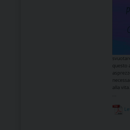
svuotare
questo a
asprezze
necessar
alla vita.
….
Le