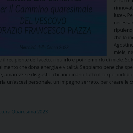
errori e 
UFFICIO PER LA PASTORALE FAMILIARE
GIORNALINO MINISTRANTI
INDICAZIONI E DOCUMENTI PASTORALE FAMILIA
rinnovat
luce». Pe
UFFICIO PER LA PASTORALE GIOVANILE
necessar
ripulend
UFFICIO PER L’EDUCAZIONE E LA SCUOLA – PAS
che lo i
Agostino
UFFICIO PER L’INSEGNAMENTO DELLA RELIGIONE 
miele; n
 il recipiente dell’aceto, ripulirlo e poi riempirlo di miele. So
UFFICIO PER LA PASTORALE DELLA SALUTE
INDICAZIONI E DOCUMENTI UFFICIO PASTORALE 
limento che dona energia e vitalità. Sappiamo bene che spes
, amarezze e disgusto, che inquinano tutto il corpo, indebol
UFFICIO PER LA PASTORALE DELLO SPORT E TEM
ia un’ascesi personale, un impegno serrato, per creare le c
UFFICIO PER LA PASTORALE DEL TURISMO, FESTE
UFFICIO PASTORALE CARCERARIA
ttera Quaresima 2023
UFFICIO SERVIZIO DIOCESANO PER LA TUTELA DE