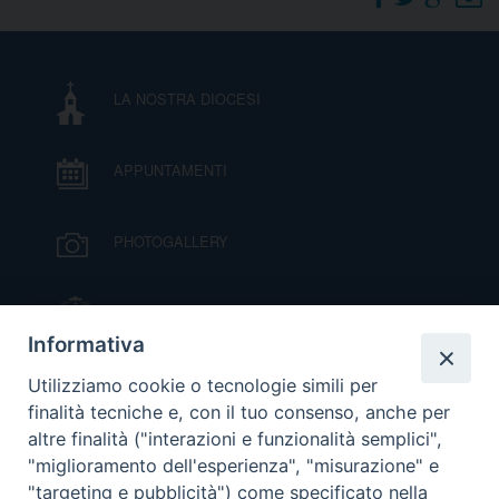
DOVE SIAMO
E
I
LA NOSTRA DIOCESI
P
E
PRIVACY
APPUNTAMENTI
D
COOKIE POLICY
C
PHOTOGALLERY
P
P
R
IL VESCOVO MONS. ORAZIO FRANCESCO
PIAZZA
Informativa
D
VIDEOGALLERY
Utilizziamo cookie o tecnologie simili per
finalità tecniche e, con il tuo consenso, anche per
altre finalità ("interazioni e funzionalità semplici",
F
ORARI S. MESSE
"miglioramento dell'esperienza", "misurazione" e
"targeting e pubblicità") come specificato nella
P