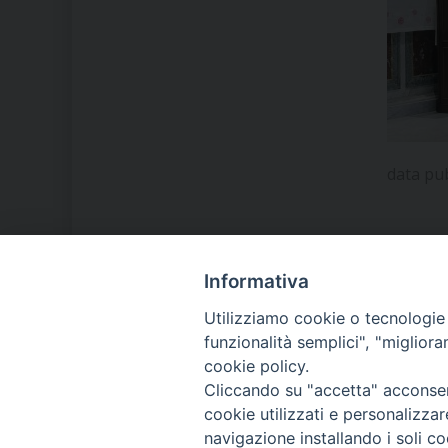
data pu
Informativa
LA NOSTRA DIOCESI
Utilizziamo cookie o tecnologie s
funzionalità semplici", "miglior
cookie policy.
IL VESCOVO MONS. ORAZIO
Cliccando su "accetta" acconsent
FRANCESCO PIAZZA
cookie utilizzati e personalizza
navigazione installando i soli co
MODULISTICA