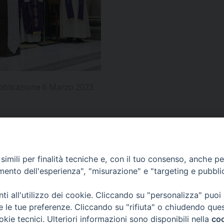
UFFICIO PER LA PASTORALE FAMILIARE
GIORNALINO MINISTRANTI
INDICAZIONI E DOCUMENTI PASTORALE FAMILIA
UFFICIO PER LA PASTORALE GIOVANILE
UFFICIO PER L’EDUCAZIONE E LA SCUOLA – PAS
UFFICIO PER L’INSEGNAMENTO DELLA RELIGIONE 
bblicazione 6 Marzo 2023
UFFICIO PER LA PASTORALE DELLA SALUTE
INDICAZIONI E DOCUMENTI UFFICIO PASTORALE 
UFFICIO PER LA PASTORALE DELLO SPORT E TEM
UFFICIO PER LA PASTORALE DEL TURISMO, FESTE
APPUNTAMENTI
imili per finalità tecniche e, con il tuo consenso, anche per 
amento dell'esperienza", "misurazione" e "targeting e pubbli
UFFICIO PASTORALE CARCERARIA
VIDEOGALLERY
i all'utilizzo dei cookie. Cliccando su "personalizza" puoi
UFFICIO SERVIZIO DIOCESANO PER LA TUTELA DE
re le tue preferenze. Cliccando su "rifiuta" o chiudendo que
okie tecnici. Ulteriori informazioni sono disponibili nella
coo
PODCAST