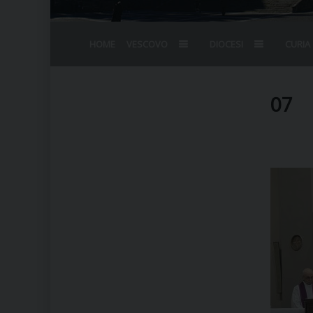
HOME
VESCOVO
DIOCESI
CURIA
BIOGRAFIA
STEMMA
OMELIE
AGENDA D
VESCOVADO
VESCOVI E
07