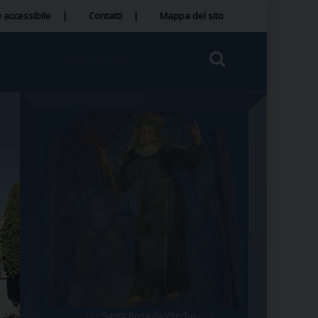
 accessibile
Contatti
Mappa del sito
Tegola Madonna della Quercia
Santa Rosa da Viterbo