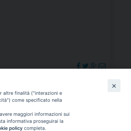
RE
TORALE DELLA CULTURA
CATTOLICA NELLE SCUOLE (IRC)
DELLA SALUTE
PO LIBERO
 E PELLEGRINAGGI
PHOTOGALLERY
altre finalità ("interazioni e
cità") come specificato nella
ORARI S. MESSE
 avere maggiori informazioni sui
I MINORI E CENTRO DI ASCOLTO DIOCESANO PER LA TUTELA DEI MINORI
sta informativa proseguirai la
kie policy
completa.