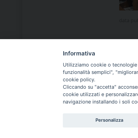
data pu
Informativa
LA NOSTRA DIOCESI
Utilizziamo cookie o tecnologie s
funzionalità semplici", "miglior
cookie policy.
IL VESCOVO MONS. ORAZIO
Cliccando su "accetta" acconsent
FRANCESCO PIAZZA
cookie utilizzati e personalizza
navigazione installando i soli co
MODULISTICA
Personalizza