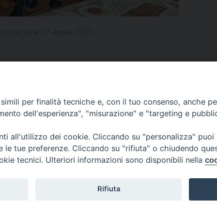
UFFICIO PER LA PASTORALE FAMILIARE
GIORNALINO MINISTRANTI
INDICAZIONI E DOCUMENTI PASTORALE FAMILIA
UFFICIO PER LA PASTORALE GIOVANILE
bblicazione 17 Aprile 2023
UFFICIO PER L’EDUCAZIONE E LA SCUOLA – PAS
UFFICIO PER L’INSEGNAMENTO DELLA RELIGIONE 
APPUNTAMENTI
imili per finalità tecniche e, con il tuo consenso, anche per 
UFFICIO PER LA PASTORALE DELLA SALUTE
INDICAZIONI E DOCUMENTI UFFICIO PASTORALE 
amento dell'esperienza", "misurazione" e "targeting e pubbli
UFFICIO PER LA PASTORALE DELLO SPORT E TEM
VIDEOGALLERY
i all'utilizzo dei cookie. Cliccando su "personalizza" puoi
re le tue preferenze. Cliccando su "rifiuta" o chiudendo que
UFFICIO PER LA PASTORALE DEL TURISMO, FESTE
okie tecnici. Ulteriori informazioni sono disponibili nella
coo
PODCAST
UFFICIO PASTORALE CARCERARIA
Rifiuta
UFFICIO SERVIZIO DIOCESANO PER LA TUTELA DE
© 2026 Diocesi di Viterbo.