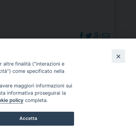
RE
TORALE DELLA CULTURA
CATTOLICA NELLE SCUOLE (IRC)
PHOTOGALLERY
altre finalità ("interazioni e
DELLA SALUTE
cità") come specificato nella
PO LIBERO
ORARI S. MESSE
 avere maggiori informazioni sui
sta informativa proseguirai la
 E PELLEGRINAGGI
kie policy
completa.
Accetta
I MINORI E CENTRO DI ASCOLTO DIOCESANO PER LA TUTELA DEI MINORI
Preferenze Cookie