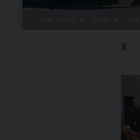
HOME
VESCOVO
DIOCESI
CURIA
BIOGRAFIA
STEMMA
OMELIE
AGENDA D
VESCOVADO
VESCOVI E
3