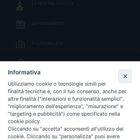
LA NOSTRA DIOCESI
DOVE SIAMO
E
I
APPUNTAMENTI
P
E
PRIVACY
PHOTOGALLERY
D
COOKIE POLICY
C
IL VESCOVO MONS. ORAZIO FRANCESCO
P
PIAZZA
Informativa
P
VIDEOGALLERY
R
Utilizziamo cookie o tecnologie simili per
finalità tecniche e, con il tuo consenso, anche per
altre finalità ("interazioni e funzionalità semplici",
ORARI S. MESSE
D
"miglioramento dell'esperienza", "misurazione" e
"targeting e pubblicità") come specificato nella
cookie policy.
MODULISTICA
F
Cliccando su "accetta" acconsenti all'utilizzo dei
cookie. Cliccando su "personalizza" puoi avere
P