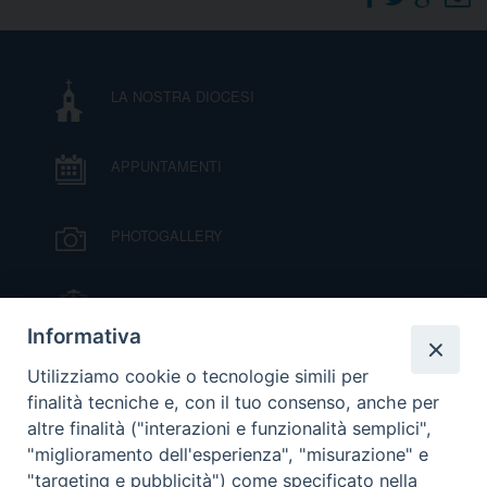
DOVE SIAMO
E
I
LA NOSTRA DIOCESI
P
E
PRIVACY
APPUNTAMENTI
D
COOKIE POLICY
C
PHOTOGALLERY
P
P
R
IL VESCOVO MONS. ORAZIO FRANCESCO
PIAZZA
Informativa
D
VIDEOGALLERY
Utilizziamo cookie o tecnologie simili per
finalità tecniche e, con il tuo consenso, anche per
altre finalità ("interazioni e funzionalità semplici",
F
ORARI S. MESSE
"miglioramento dell'esperienza", "misurazione" e
"targeting e pubblicità") come specificato nella
P