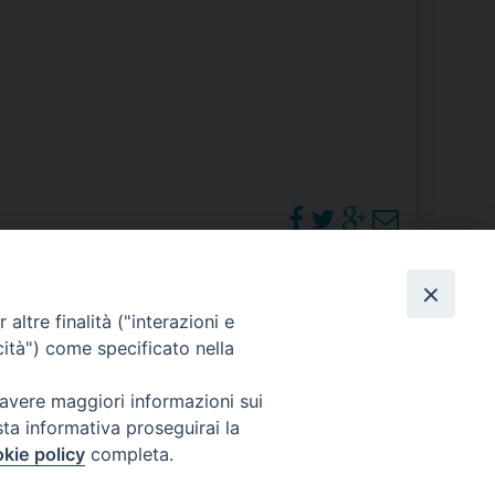
RE
TORALE DELLA CULTURA
CATTOLICA NELLE SCUOLE (IRC)
DELLA SALUTE
PO LIBERO
PHOTOGALLERY
altre finalità ("interazioni e
 E PELLEGRINAGGI
cità") come specificato nella
ORARI S. MESSE
 avere maggiori informazioni sui
sta informativa proseguirai la
I MINORI E CENTRO DI ASCOLTO DIOCESANO PER LA TUTELA DEI MINORI
kie policy
completa.