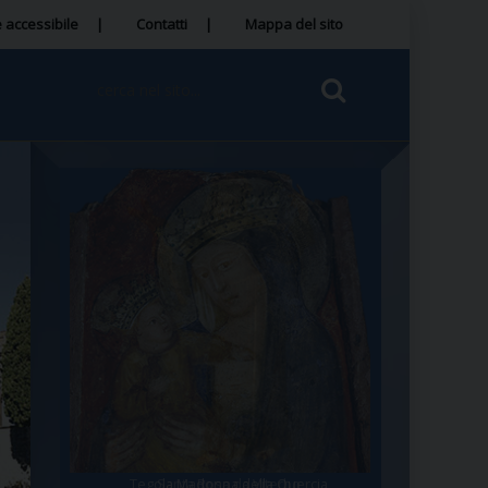
 accessibile
Contatti
Mappa del sito
Tegola Madonna della Quercia
Santa Rosa da Viterbo