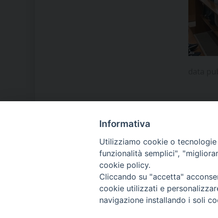
data pu
Informativa
LA NOSTRA DIOCESI
Utilizziamo cookie o tecnologie s
funzionalità semplici", "miglior
cookie policy.
IL VESCOVO MONS. ORAZIO
Cliccando su "accetta" acconsent
FRANCESCO PIAZZA
cookie utilizzati e personalizza
navigazione installando i soli co
MODULISTICA