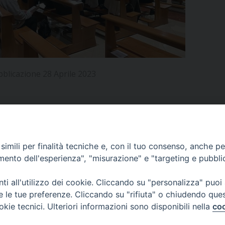
UFFICIO PER LA PASTORALE FAMILIARE
GIORNALINO MINISTRANTI
INDICAZIONI E DOCUMENTI PASTORALE FAMILIA
UFFICIO PER LA PASTORALE GIOVANILE
UFFICIO PER L’EDUCAZIONE E LA SCUOLA – PAS
bblicazione 28 Aprile 2023
UFFICIO PER L’INSEGNAMENTO DELLA RELIGIONE 
UFFICIO PER LA PASTORALE DELLA SALUTE
INDICAZIONI E DOCUMENTI UFFICIO PASTORALE 
UFFICIO PER LA PASTORALE DELLO SPORT E TEM
APPUNTAMENTI
imili per finalità tecniche e, con il tuo consenso, anche per 
UFFICIO PER LA PASTORALE DEL TURISMO, FESTE
amento dell'esperienza", "misurazione" e "targeting e pubbli
VIDEOGALLERY
UFFICIO PASTORALE CARCERARIA
i all'utilizzo dei cookie. Cliccando su "personalizza" puoi
re le tue preferenze. Cliccando su "rifiuta" o chiudendo que
UFFICIO SERVIZIO DIOCESANO PER LA TUTELA DE
okie tecnici. Ulteriori informazioni sono disponibili nella
coo
PODCAST