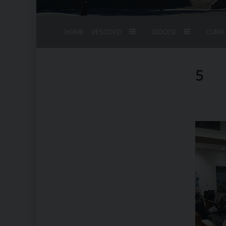
HOME
VESCOVO
DIOCESI
CURIA
BIOGRAFIA
STEMMA
OMELIE
AGENDA D
VESCOVADO
VESCOVI E
5