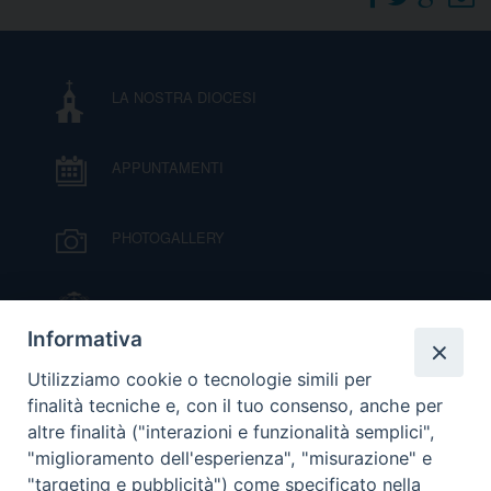
DOVE SIAMO
E
I
LA NOSTRA DIOCESI
P
E
PRIVACY
APPUNTAMENTI
D
COOKIE POLICY
C
PHOTOGALLERY
P
P
R
IL VESCOVO MONS. ORAZIO FRANCESCO
PIAZZA
Informativa
D
VIDEOGALLERY
Utilizziamo cookie o tecnologie simili per
finalità tecniche e, con il tuo consenso, anche per
altre finalità ("interazioni e funzionalità semplici",
F
ORARI S. MESSE
"miglioramento dell'esperienza", "misurazione" e
"targeting e pubblicità") come specificato nella
P