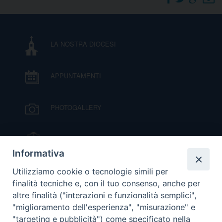
DOVE SIAMO
E
I
LA NOSTRA DIOCESI
P
E
PRIVACY
APPUNTAMENTI
D
COOKIE POLICY
C
PHOTOGALLERY
P
P
R
IL VESCOVO MONS. ORAZIO FRANCESCO
PIAZZA
Informativa
D
VIDEOGALLERY
Utilizziamo cookie o tecnologie simili per
finalità tecniche e, con il tuo consenso, anche per
altre finalità ("interazioni e funzionalità semplici",
F
ORARI S. MESSE
"miglioramento dell'esperienza", "misurazione" e
"targeting e pubblicità") come specificato nella
P