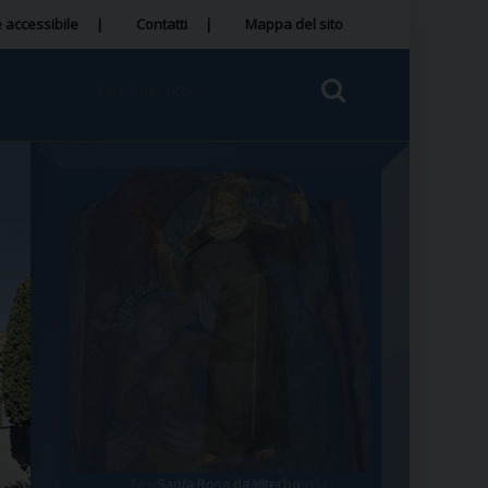
 accessibile
Contatti
Mappa del sito
Tegola Madonna della Quercia
Santa Rosa da Viterbo