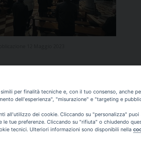
UFFICIO PER LA PASTORALE FAMILIARE
GIORNALINO MINISTRANTI
INDICAZIONI E DOCUMENTI PASTORALE FAMILIA
UFFICIO PER LA PASTORALE GIOVANILE
UFFICIO PER L’EDUCAZIONE E LA SCUOLA – PAS
bblicazione 12 Maggio 2023
UFFICIO PER L’INSEGNAMENTO DELLA RELIGIONE 
UFFICIO PER LA PASTORALE DELLA SALUTE
INDICAZIONI E DOCUMENTI UFFICIO PASTORALE 
UFFICIO PER LA PASTORALE DELLO SPORT E TEM
APPUNTAMENTI
imili per finalità tecniche e, con il tuo consenso, anche per 
UFFICIO PER LA PASTORALE DEL TURISMO, FESTE
amento dell'esperienza", "misurazione" e "targeting e pubbli
VIDEOGALLERY
UFFICIO PASTORALE CARCERARIA
i all'utilizzo dei cookie. Cliccando su "personalizza" puoi
re le tue preferenze. Cliccando su "rifiuta" o chiudendo que
UFFICIO SERVIZIO DIOCESANO PER LA TUTELA DE
okie tecnici. Ulteriori informazioni sono disponibili nella
coo
PODCAST