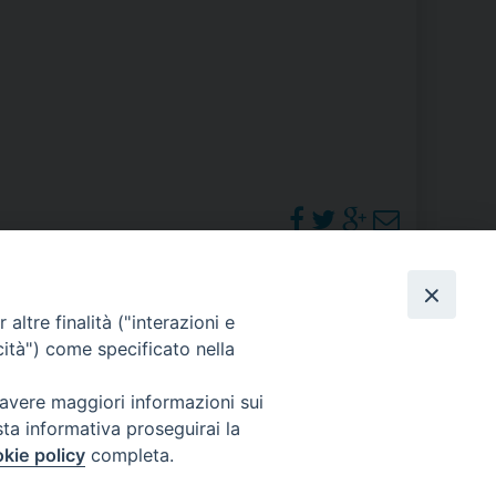
RE
TORALE DELLA CULTURA
CATTOLICA NELLE SCUOLE (IRC)
DELLA SALUTE
PO LIBERO
PHOTOGALLERY
altre finalità ("interazioni e
 E PELLEGRINAGGI
cità") come specificato nella
ORARI S. MESSE
 avere maggiori informazioni sui
sta informativa proseguirai la
I MINORI E CENTRO DI ASCOLTO DIOCESANO PER LA TUTELA DEI MINORI
kie policy
completa.