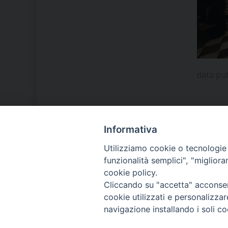
data pu
Informativa
LA NOSTRA DIOCESI
Utilizziamo cookie o tecnologie s
funzionalità semplici", "miglior
cookie policy.
IL VESCOVO MONS. ORAZIO
Cliccando su "accetta" acconsent
FRANCESCO PIAZZA
cookie utilizzati e personalizza
navigazione installando i soli co
MODULISTICA