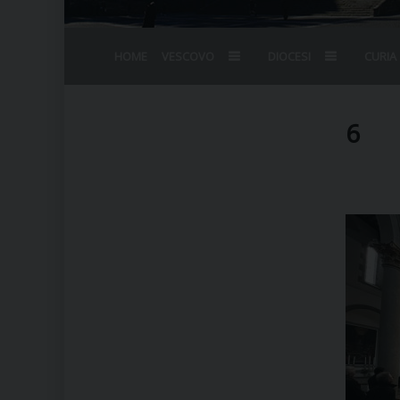
HOME
VESCOVO
DIOCESI
CURIA
BIOGRAFIA
STEMMA
OMELIE
AGENDA D
VESCOVADO
VESCOVI E
6