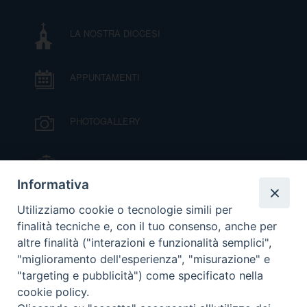
I
LA NOSTRA DIOCESI
P
E
PRIVACY
APPUNTAMENTI
D
COOKIE POLICY
C
PHOTOGALLERY
P
P
R
IL VESCOVO MONS. ORAZIO FRANCESCO
PIAZZA
Informativa
D
VIDEOGALLERY
Utilizziamo cookie o tecnologie simili per
finalità tecniche e, con il tuo consenso, anche per
altre finalità ("interazioni e funzionalità semplici",
F
ORARI S. MESSE
"miglioramento dell'esperienza", "misurazione" e
"targeting e pubblicità") come specificato nella
P
cookie policy.
MODULISTICA