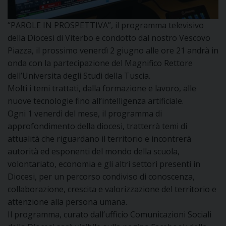
DOVE SIAMO
E
“PAROLE IN PROSPETTIVA”, il programma televisivo
I
della Diocesi di Viterbo e condotto dal nostro Vescovo
Piazza, il prossimo venerdì 2 giugno alle ore 21 andrà in
P
E
PRIVACY
onda con la partecipazione del Magnifico Rettore
dell’Universita degli Studi della Tuscia.
D
Molti i temi trattati, dalla formazione e lavoro, alle
nuove tecnologie fino all’intelligenza artificiale.
COOKIE POLICY
C
P
Ogni 1 venerdì del mese, il programma di
approfondimento della diocesi, tratterrà temi di
P
R
attualità che riguardano il territorio e incontrerà
autorità ed esponenti del mondo della scuola,
volontariato, economia e gli altri settori presenti in
D
Diocesi, per un percorso condiviso di conoscenza,
collaborazione, crescita e valorizzazione del territorio e
F
attenzione alla persona umana.
Il programma, curato dall’ufficio Comunicazioni Sociali
P