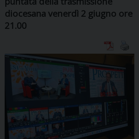
puntata della trasmissione
diocesana venerdì 2 giugno ore
DIOCESI
21.00
CURIA
CLERO
C
PARROCCHIE
C
P
CONTATTI
C
C
P