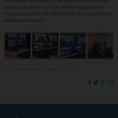
della Diocesi sarà visibile sulla pagina Facebook della
Diocesi, sul canale YouTube, profilo Instagram e in
D
replica sempre sul sito internet della Diocesi di Viterbo
www.diocesiviterbo.it
C
data pubblicazione 31 Maggio 2023