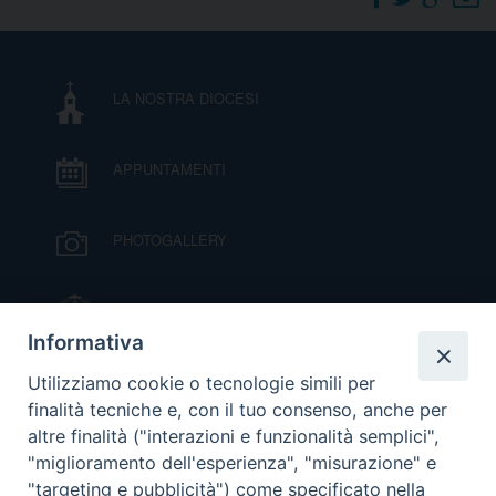
DOVE SIAMO
E
I
LA NOSTRA DIOCESI
P
E
PRIVACY
APPUNTAMENTI
D
COOKIE POLICY
C
PHOTOGALLERY
P
P
R
IL VESCOVO MONS. ORAZIO FRANCESCO
PIAZZA
Informativa
D
VIDEOGALLERY
Utilizziamo cookie o tecnologie simili per
finalità tecniche e, con il tuo consenso, anche per
altre finalità ("interazioni e funzionalità semplici",
F
ORARI S. MESSE
"miglioramento dell'esperienza", "misurazione" e
"targeting e pubblicità") come specificato nella
P