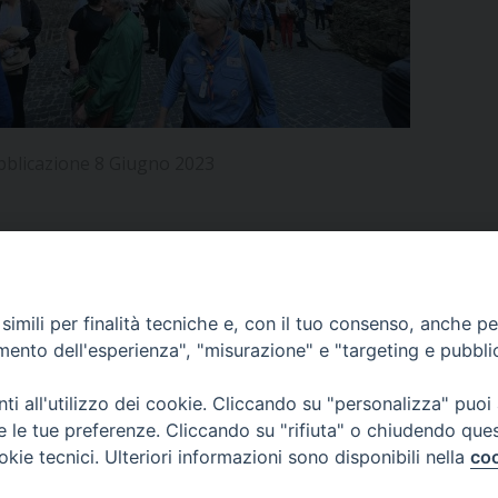
UFFICIO PER LA PASTORALE FAMILIARE
GIORNALINO MINISTRANTI
INDICAZIONI E DOCUMENTI PASTORALE FAMILIA
UFFICIO PER LA PASTORALE GIOVANILE
UFFICIO PER L’EDUCAZIONE E LA SCUOLA – PAS
bblicazione 8 Giugno 2023
UFFICIO PER L’INSEGNAMENTO DELLA RELIGIONE 
UFFICIO PER LA PASTORALE DELLA SALUTE
INDICAZIONI E DOCUMENTI UFFICIO PASTORALE 
UFFICIO PER LA PASTORALE DELLO SPORT E TEM
APPUNTAMENTI
imili per finalità tecniche e, con il tuo consenso, anche per 
UFFICIO PER LA PASTORALE DEL TURISMO, FESTE
amento dell'esperienza", "misurazione" e "targeting e pubbli
VIDEOGALLERY
UFFICIO PASTORALE CARCERARIA
i all'utilizzo dei cookie. Cliccando su "personalizza" puoi
re le tue preferenze. Cliccando su "rifiuta" o chiudendo que
UFFICIO SERVIZIO DIOCESANO PER LA TUTELA DE
okie tecnici. Ulteriori informazioni sono disponibili nella
coo
PODCAST