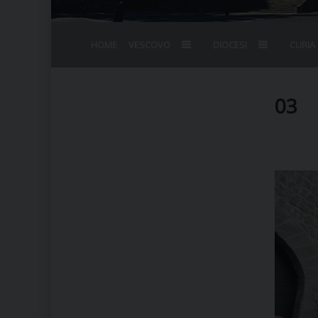
HOME
VESCOVO
DIOCESI
CURIA
BIOGRAFIA
STEMMA
OMELIE
AGENDA D
VESCOVADO
VESCOVI E
03