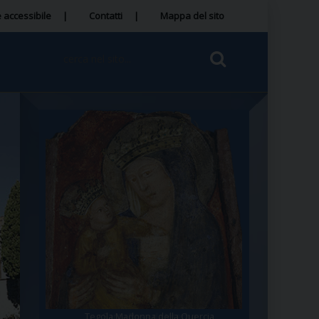
 accessibile
Contatti
Mappa del sito
Tegola Madonna della Quercia
Santa Rosa da Viterbo