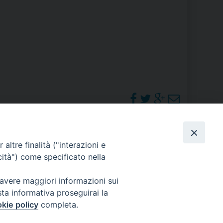
RE
TORALE DELLA CULTURA
CATTOLICA NELLE SCUOLE (IRC)
DELLA SALUTE
PO LIBERO
PHOTOGALLERY
altre finalità ("interazioni e
 E PELLEGRINAGGI
cità") come specificato nella
ORARI S. MESSE
 avere maggiori informazioni sui
sta informativa proseguirai la
I MINORI E CENTRO DI ASCOLTO DIOCESANO PER LA TUTELA DEI MINORI
kie policy
completa.