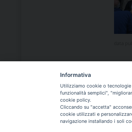
data pu
Informativa
LA NOSTRA DIOCESI
Utilizziamo cookie o tecnologie s
funzionalità semplici", "miglior
cookie policy.
IL VESCOVO MONS. ORAZIO
Cliccando su "accetta" acconsent
FRANCESCO PIAZZA
cookie utilizzati e personalizza
navigazione installando i soli co
MODULISTICA