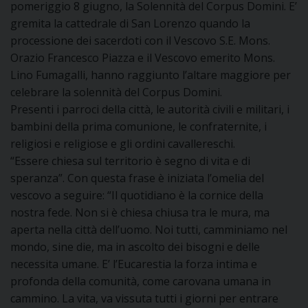
pomeriggio 8 giugno, la Solennità del Corpus Domini. E’
DOVE SIAMO
gremita la cattedrale di San Lorenzo quando la
E
processione dei sacerdoti con il Vescovo S.E. Mons.
I
Orazio Francesco Piazza e il Vescovo emerito Mons.
P
E
Lino Fumagalli, hanno raggiunto l’altare maggiore per
PRIVACY
celebrare la solennità del Corpus Domini.
D
Presenti i parroci della città, le autorità civili e militari, i
bambini della prima comunione, le confraternite, i
COOKIE POLICY
C
religiosi e religiose e gli ordini cavallereschi.
P
“Essere chiesa sul territorio è segno di vita e di
P
speranza”. Con questa frase è iniziata l’omelia del
R
vescovo a seguire: “Il quotidiano è la cornice della
nostra fede. Non si è chiesa chiusa tra le mura, ma
D
aperta nella città dell’uomo. Noi tutti, camminiamo nel
mondo, sine die, ma in ascolto dei bisogni e delle
necessita umane. E’ l’Eucarestia la forza intima e
F
profonda della comunità, come carovana umana in
cammino. La vita, va vissuta tutti i giorni per entrare
P