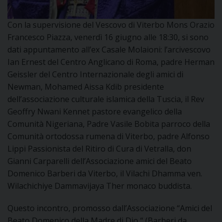
DOVE SIAMO
E
Con la supervisione del Vescovo di Viterbo Mons Orazio
I
Francesco Piazza, venerdì 16 giugno alle 18:30, si sono
dati appuntamento all’ex Casale Molaioni: l’arcivescovo
P
E
PRIVACY
Ian Ernest del Centro Anglicano di Roma, padre Herman
Geissler del Centro Internazionale degli amici di
D
Newman, Mohamed Aissa Kdib presidente
dell’associazione culturale islamica della Tuscia, il Rev
COOKIE POLICY
C
P
Geoffry Nwani Kennet pastore evangelico della
Comunità Nigeriana, Padre Vasile Bobita parroco della
P
R
Comunità ortodossa rumena di Viterbo, padre Alfonso
Lippi Passionista del Ritiro di Cura di Vetralla, don
Gianni Carparelli dell’Associazione amici del Beato
D
Domenico Barberi da Viterbo, il Vilachi Dhamma ven.
Wilachichiye Dammavijaya Ther monaco buddista.
F
Questo incontro, promosso dall’Associazione “Amici del
Beato Domenico della Madre di Dio “ (Barberi da
P