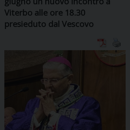
giugno un nuovo incontro a
Viterbo alle ore 18.30
DIOCESI
presieduto dal Vescovo
CURIA
CLERO
C
PARROCCHIE
C
P
CONTATTI
C
C
P