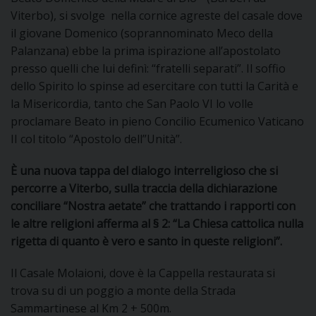
Viterbo), si svolge nella cornice agreste del casale dove
D
il giovane Domenico (soprannominato Meco della
Palanzana) ebbe la prima ispirazione all’apostolato
C
presso quelli che lui definì: “fratelli separati”. Il soffio
dello Spirito lo spinse ad esercitare con tutti la Carità e
la Misericordia, tanto che San Paolo VI lo volle
proclamare Beato in pieno Concilio Ecumenico Vaticano
II col titolo “Apostolo dell”Unità”.
È una nuova tappa del dialogo interreligioso
che
si
percorre a Viterbo, sulla traccia della dichiarazione
conciliare “Nostra aetate” che trattando i rapporti con
le altre religioni afferma al § 2: “La Chiesa cattolica nulla
rigetta di quanto è vero e santo in queste religioni”.
Il Casale Molaioni, dove è la Cappella restaurata si
trova su di un poggio a monte della Strada
Sammartinese al Km 2 + 500m.