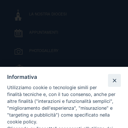
I
LA NOSTRA DIOCESI
P
E
PRIVACY
APPUNTAMENTI
D
COOKIE POLICY
C
PHOTOGALLERY
P
P
R
IL VESCOVO MONS. ORAZIO FRANCESCO
PIAZZA
Informativa
D
VIDEOGALLERY
Utilizziamo cookie o tecnologie simili per
finalità tecniche e, con il tuo consenso, anche per
altre finalità ("interazioni e funzionalità semplici",
F
ORARI S. MESSE
"miglioramento dell'esperienza", "misurazione" e
"targeting e pubblicità") come specificato nella
P
cookie policy.
MODULISTICA