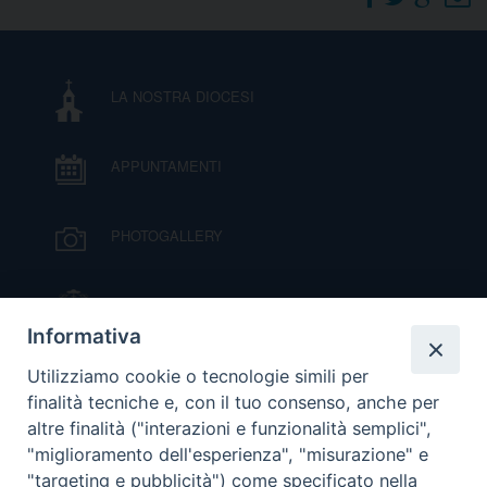
DOVE SIAMO
E
I
LA NOSTRA DIOCESI
P
E
PRIVACY
APPUNTAMENTI
D
COOKIE POLICY
C
PHOTOGALLERY
P
P
R
IL VESCOVO MONS. ORAZIO FRANCESCO
PIAZZA
Informativa
D
VIDEOGALLERY
Utilizziamo cookie o tecnologie simili per
finalità tecniche e, con il tuo consenso, anche per
altre finalità ("interazioni e funzionalità semplici",
F
ORARI S. MESSE
"miglioramento dell'esperienza", "misurazione" e
"targeting e pubblicità") come specificato nella
P