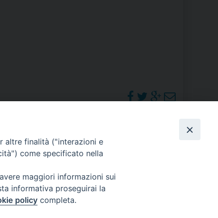
RE
TORALE DELLA CULTURA
CATTOLICA NELLE SCUOLE (IRC)
DELLA SALUTE
PO LIBERO
PHOTOGALLERY
altre finalità ("interazioni e
 E PELLEGRINAGGI
cità") come specificato nella
ORARI S. MESSE
 avere maggiori informazioni sui
sta informativa proseguirai la
I MINORI E CENTRO DI ASCOLTO DIOCESANO PER LA TUTELA DEI MINORI
kie policy
completa.