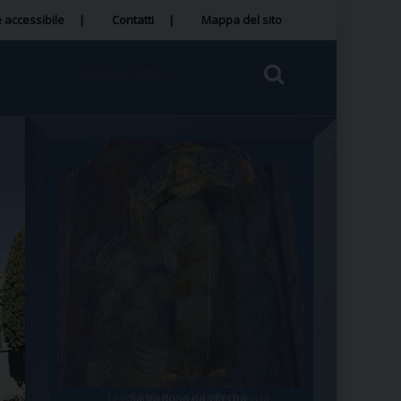
 accessibile
Contatti
Mappa del sito
Tegola Madonna della Quercia
Santa Rosa da Viterbo