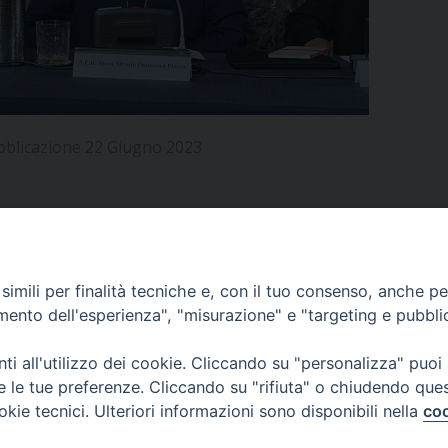
UFFICIO PER LA PASTORALE FAMILIARE
GIORNALINO MINISTRANTI
INDICAZIONI E DOCUMENTI PASTORALE FAMILIA
UFFICIO PER LA PASTORALE GIOVANILE
UFFICIO PER L’EDUCAZIONE E LA SCUOLA – PAS
bblicazione 22 Giugno 2023
UFFICIO PER L’INSEGNAMENTO DELLA RELIGIONE 
UFFICIO PER LA PASTORALE DELLA SALUTE
INDICAZIONI E DOCUMENTI UFFICIO PASTORALE 
UFFICIO PER LA PASTORALE DELLO SPORT E TEM
APPUNTAMENTI
imili per finalità tecniche e, con il tuo consenso, anche per 
UFFICIO PER LA PASTORALE DEL TURISMO, FESTE
amento dell'esperienza", "misurazione" e "targeting e pubbli
VIDEOGALLERY
UFFICIO PASTORALE CARCERARIA
i all'utilizzo dei cookie. Cliccando su "personalizza" puoi
re le tue preferenze. Cliccando su "rifiuta" o chiudendo que
UFFICIO SERVIZIO DIOCESANO PER LA TUTELA DE
okie tecnici. Ulteriori informazioni sono disponibili nella
coo
PODCAST