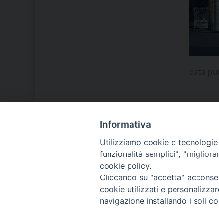
data pu
Informativa
LA NOSTRA DIOCESI
Utilizziamo cookie o tecnologie s
funzionalità semplici", "miglior
cookie policy.
IL VESCOVO MONS. ORAZIO
Cliccando su "accetta" acconsent
FRANCESCO PIAZZA
cookie utilizzati e personalizza
navigazione installando i soli co
MODULISTICA