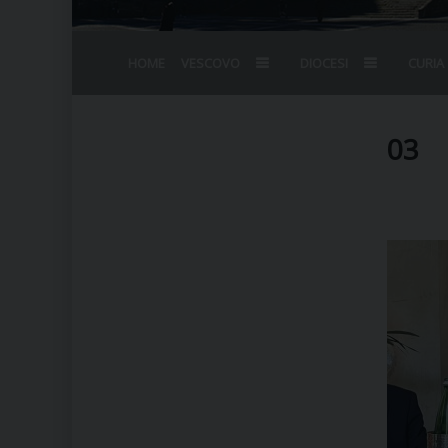
HOME
VESCOVO
DIOCESI
CURIA
BIOGRAFIA
STEMMA
OMELIE
AGENDA D
VESCOVADO
VESCOVI E
03