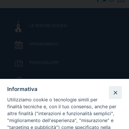
DOVE SIAMO
E
I
LA NOSTRA DIOCESI
P
E
PRIVACY
APPUNTAMENTI
D
COOKIE POLICY
C
PHOTOGALLERY
P
P
R
IL VESCOVO MONS. ORAZIO FRANCESCO
PIAZZA
Informativa
D
VIDEOGALLERY
Utilizziamo cookie o tecnologie simili per
finalità tecniche e, con il tuo consenso, anche per
altre finalità ("interazioni e funzionalità semplici",
F
ORARI S. MESSE
"miglioramento dell'esperienza", "misurazione" e
"targeting e pubblicità") come specificato nella
P