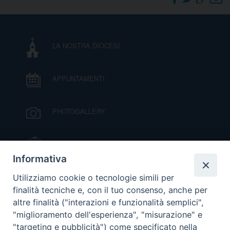
DOVE SIAMO
E
I
LA NOSTRA DIOCESI
P
E
PRIVACY
APPUNTAMENTI
D
COOKIE POLICY
C
PHOTOGALLERY
P
P
R
IL VESCOVO MONS. ORAZIO FRANCESCO
PIAZZA
Informativa
D
VIDEOGALLERY
Utilizziamo cookie o tecnologie simili per
finalità tecniche e, con il tuo consenso, anche per
altre finalità ("interazioni e funzionalità semplici",
F
ORARI S. MESSE
"miglioramento dell'esperienza", "misurazione" e
"targeting e pubblicità") come specificato nella
P