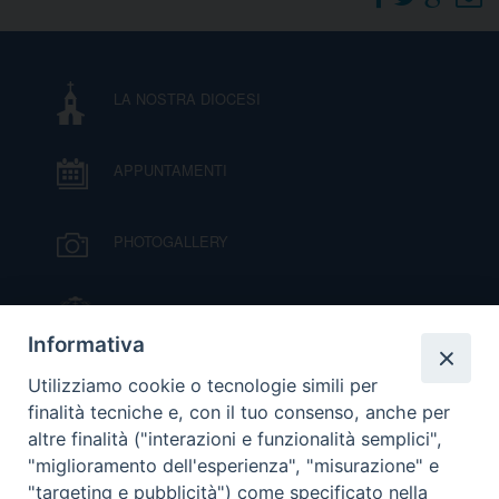
DOVE SIAMO
E
I
LA NOSTRA DIOCESI
P
E
PRIVACY
APPUNTAMENTI
D
COOKIE POLICY
C
PHOTOGALLERY
P
P
R
IL VESCOVO MONS. ORAZIO FRANCESCO
PIAZZA
Informativa
D
VIDEOGALLERY
Utilizziamo cookie o tecnologie simili per
finalità tecniche e, con il tuo consenso, anche per
altre finalità ("interazioni e funzionalità semplici",
F
ORARI S. MESSE
"miglioramento dell'esperienza", "misurazione" e
"targeting e pubblicità") come specificato nella
P